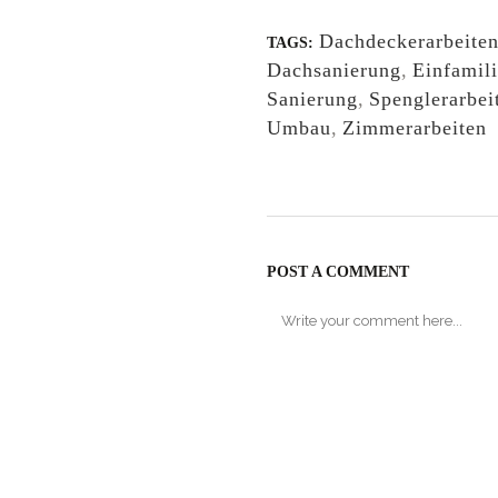
Dachdeckerarbeite
TAGS:
Dachsanierung
,
Einfamil
Sanierung
,
Spenglerarbei
Umbau
,
Zimmerarbeiten
POST A COMMENT