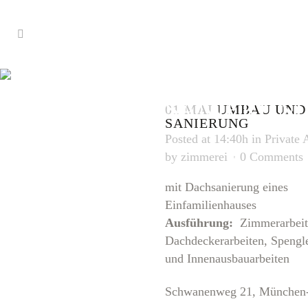
UMBAU UN
SANIERUN
01 MAI
UMBAU UND
SANIERUNG
Posted at 14:40h
in
Private 
by
zimmerei
0 Comments
mit Dachsanierung eines
Einfamilienhauses
Ausführung:
Zimmerarbeit
Dachdeckerarbeiten, Spengle
und Innenausbauarbeiten
Schwanenweg 21, München-