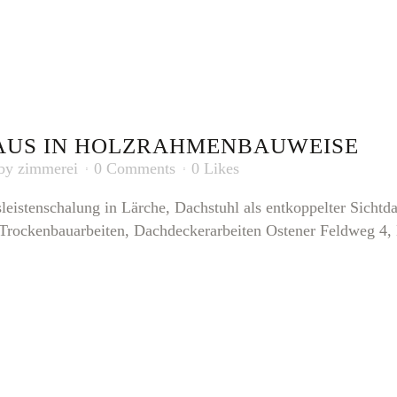
AUS IN HOLZRAHMENBAUWEISE
by
zimmerei
0 Comments
0
Likes
eistenschalung in Lärche, Dachstuhl als entkoppelter Sich
Trockenbauarbeiten, Dachdeckerarbeiten Ostener Feldweg 4, D