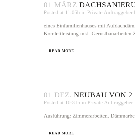
01 MÄRZ
DACHSANIER
Posted at 11:05h
in
Private Auftraggeber
eines Einfamilienhauses mit Aufdachdä
Komlettleistung inkl. Gerüstbauarbeiten 
READ MORE
01 DEZ.
NEUBAU VON 2
Posted at 10:31h
in
Private Auftraggeber
Ausführung: Zimmerarbeiten, Dämmarbeit
READ MORE