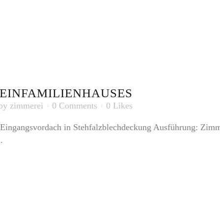
 EINFAMILIENHAUSES
by
zimmerei
0 Comments
0
Likes
 Eingangsvordach in Stehfalzblechdeckung Ausführung: Zimm
.