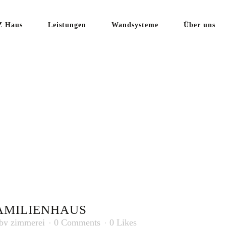
 Haus
Leistungen
Wandsysteme
Über uns
ILIENHAUS
AMILIENHAUS
by
zimmerei
0 Comments
0
Likes