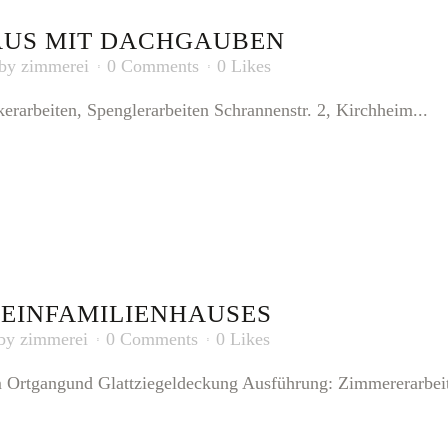
AUS MIT DACHGAUBEN
by
zimmerei
0 Comments
0
Likes
rarbeiten, Spenglerarbeiten Schrannenstr. 2, Kirchheim...
 EINFAMILIENHAUSES
by
zimmerei
0 Comments
0
Likes
m Ortgangund Glattziegeldeckung Ausführung: Zimmererarbei