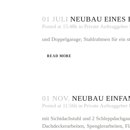
01 JULI
NEUBAU EINES
Posted at 15:48h
in
Private Auftraggeber
und Doppelgarage; Stahlrahmen für ein s
READ MORE
01 NOV.
NEUBAU EINFA
Posted at 11:56h
in
Private Auftraggeber
mit Sichtdachstuhl und 2 Schleppdachg
Dachdeckerarbeiten, Spenglerarbeiten, F