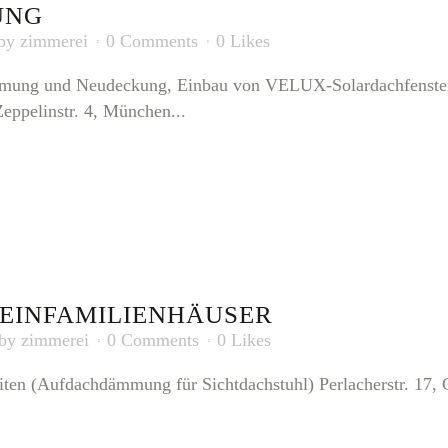
UNG
by
zimmerei
0 Comments
0
Likes
mmung und Neudeckung, Einbau von VELUX-Solardachfenstern 
Zeppelinstr. 4, München...
 EINFAMILIENHÄUSER
by
zimmerei
0 Comments
0
Likes
en (Aufdachdämmung für Sichtdachstuhl) Perlacherstr. 17, 