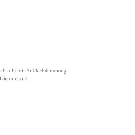
tdachstuhl mit Aufdachdämmung
ietramszell...