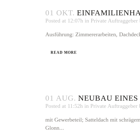
01 OKT.
EINFAMILIENH
Posted at 12:07h
in
Private Auftraggeber
Ausführung: Zimmererarbeiten, Dachdecke
READ MORE
01 AUG.
NEUBAU EINES
Posted at 11:52h
in
Private Auftraggeber
mit Gewerbeteil; Satteldach mit schräge
Glonn...