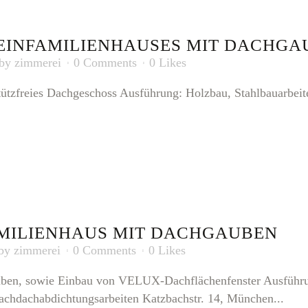
 EINFAMILIENHAUSES MIT DACHGA
by
zimmerei
0 Comments
0
Likes
tützfreies Dachgeschoss Ausführung: Holzbau, Stahlbauarbeite
MILIENHAUS MIT DACHGAUBEN
by
zimmerei
0 Comments
0
Likes
auben, sowie Einbau von VELUX-Dachflächenfenster Ausführu
lachdachabdichtungsarbeiten Katzbachstr. 14, München...