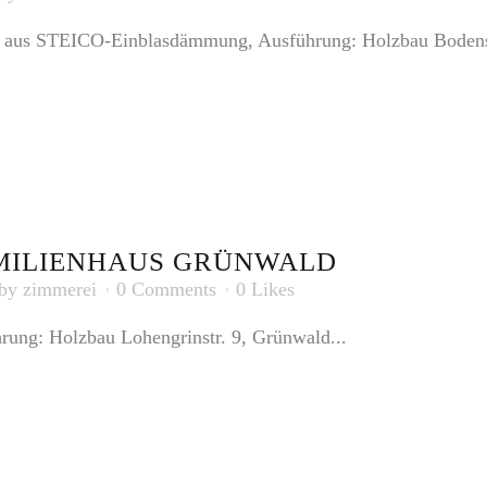
aus STEICO-Einblasdämmung, Ausführung: Holzbau Bodensch
MILIENHAUS GRÜNWALD
by
zimmerei
0 Comments
0
Likes
ung: Holzbau Lohengrinstr. 9, Grünwald...