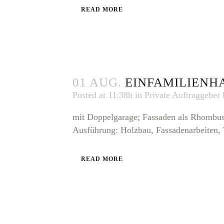
READ MORE
01 AUG.
EINFAMILIENH
Posted at 11:38h
in
Private Auftraggeber
mit Doppelgarage; Fassaden als Rhombusl
Ausführung: Holzbau, Fassadenarbeiten, 
READ MORE