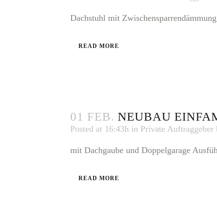
Dachstuhl mit Zwischensparrendämmung 
READ MORE
01 FEB.
NEUBAU EINFA
Posted at 16:43h
in
Private Auftraggeber
mit Dachgaube und Doppelgarage Ausführ
READ MORE