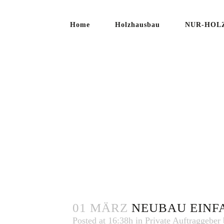
Home
Holzhausbau
NUR-HOLZ
EINFAM
01 MÄRZ
NEUBAU EINF
Posted at 16:38h
in
Private Auftraggeber