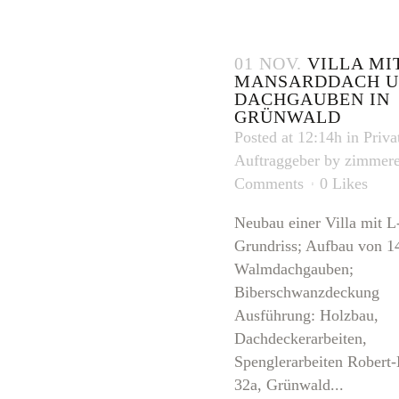
01 NOV.
VILLA MI
MANSARDDACH 
DACHGAUBEN IN
GRÜNWALD
Posted at 12:14h
in
Priva
Auftraggeber
by
zimmere
Comments
0
Likes
Neubau einer Villa mit L
Grundriss; Aufbau von 1
Walmdachgauben;
Biberschwanzdeckung
Ausführung: Holzbau,
Dachdeckerarbeiten,
Spenglerarbeiten Robert-
32a, Grünwald...