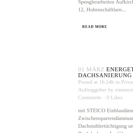
Spenglerarbeiten Aufkirch
12, Hohenschäftlarn...
READ MORE
01 MÄRZ
ENERGE
DACHSANIERUNG
Posted at 16:24h
in
Priva
Auftraggeber
by
zimmere
Comments
0
Likes
mit STEICO Einblasdäm
Zwischensparrendämmun
Dachstuhlertüchtigung u