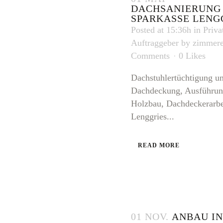
DACHSANIERUNG
SPARKASSE LENG
Posted at 15:36h
in
Priva
Auftraggeber
by
zimmere
Comments
0
Likes
Dachstuhlertüchtigung u
Dachdeckung, Ausführun
Holzbau, Dachdeckerarbe
Lenggries...
READ MORE
01 NOV.
ANBAU IN