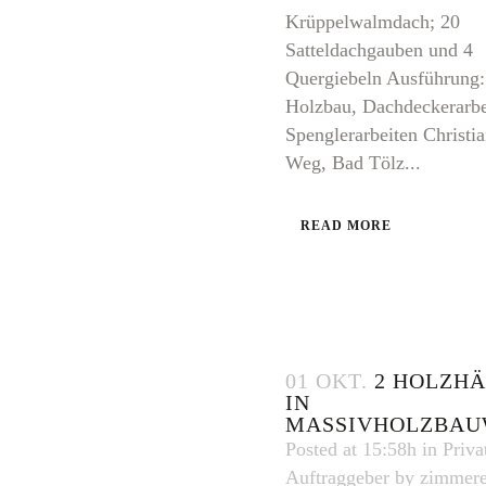
Krüppelwalmdach; 20
Satteldachgauben und 4
Quergiebeln Ausführung:
Holzbau, Dachdeckerarbe
Spenglerarbeiten Christia
Weg, Bad Tölz...
READ MORE
01 OKT.
2 HOLZH
IN
MASSIVHOLZBAU
Posted at 15:58h
in
Priva
Auftraggeber
by
zimmere