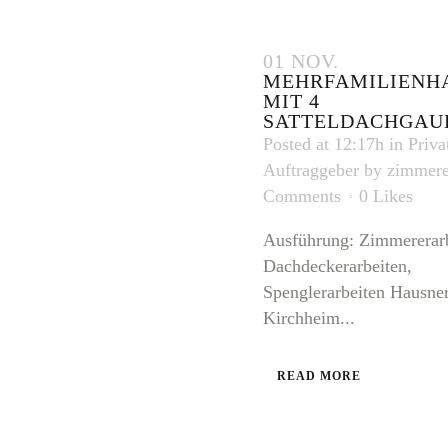
01 NOV.
MEHRFAMILIENH
MIT 4
SATTELDACHGAU
Posted at 12:17h
in
Priva
Auftraggeber
by
zimmere
Comments
0
Likes
Ausführung: Zimmererarb
Dachdeckerarbeiten,
Spenglerarbeiten Hausners
Kirchheim...
READ MORE