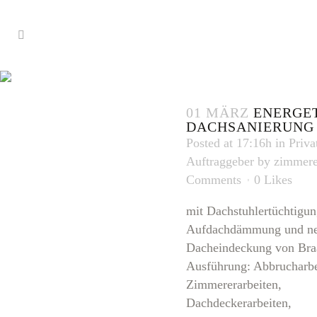
DACHDECKERA
TAG
01 MÄRZ
ENERGE
DACHSANIERUNG
Posted at 17:16h
in
Priva
Auftraggeber
by
zimmere
Comments
0
Likes
mit Dachstuhlertüchtigun
Aufdachdämmung und ne
Dacheindeckung von Bra
Ausführung: Abbrucharbe
Zimmererarbeiten,
Dachdeckerarbeiten,