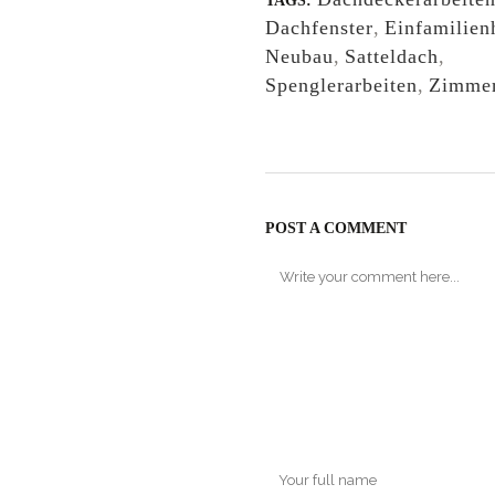
TAGS:
Dachfenster
,
Einfamilien
Neubau
,
Satteldach
,
Spenglerarbeiten
,
Zimmer
POST A COMMENT