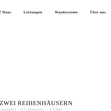
 Haus
Leistungen
Wandsysteme
Über uns
UNG VON Z
HÄUSERN
ZWEI REIHENHÄUSERN
zimmerei
0 Comments
0
Likes