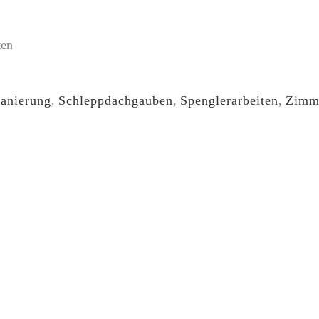
ten
anierung
,
Schleppdachgauben
,
Spenglerarbeiten
,
Zimme