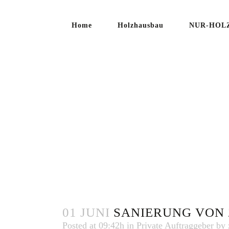
Home
Holzhausbau
NUR-HOLZ
SANIER
REIHEN
01 JUNI
SANIERUNG VON 
Posted at 09:42h
in
Private Auftraggeber
by