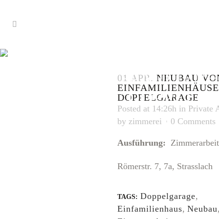
NEUBAU VON 
EINFAMILIEN
01 APR.
NEUBAU VO
EINFAMILIENHÄUSE
MIT DOPPELG
DOPPELGARAGE
Posted at 14:26h
in
Private 
by
zimmerei
0 Comments
Ausführung:
Zimmerarbeit
Römerstr. 7, 7a, Strasslach
Doppelgarage
,
TAGS:
Einfamilienhaus
,
Neubau