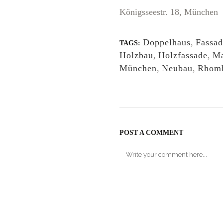
Königsseestr. 18, München
Doppelhaus
,
Fassad
TAGS:
Holzbau
,
Holzfassade
,
Ma
München
,
Neubau
,
Rhomb
POST A COMMENT