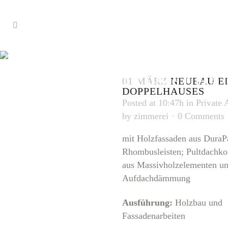
NEUBAU EI
DOPPELHA
01 MÄRZ
NEUBAU E
DOPPELHAUSES
Posted at 10:47h
in
Private 
by
zimmerei
0 Comments
mit Holzfassaden aus DuraP
Rhombusleisten; Pultdachko
aus Massivholzelementen u
Aufdachdämmung
Ausführung:
Holzbau und
Fassadenarbeiten