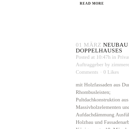
READ MORE
01 MÄRZ
NEUBAU 
DOPPELHAUSES
Posted at 10:47h
in
Priva
Auftraggeber
by
zimmere
Comments
0
Likes
mit Holzfassaden aus Du
Rhombusleisten;
Pultdachkonstruktion aus
Massivholzelementen un
Aufdachdämmung Ausfüh
Holzbau und Fassadenarb