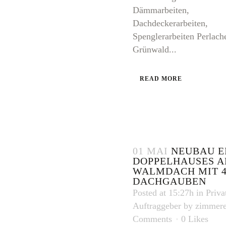
Dämmarbeiten,
Dachdeckerarbeiten,
Spenglerarbeiten Perlache
Grünwald...
READ MORE
01 MAI
NEUBAU E
DOPPELHAUSES A
WALMDACH MIT 
DACHGAUBEN
Posted at 15:27h
in
Priva
Auftraggeber
by
zimmere
Comments
0
Likes