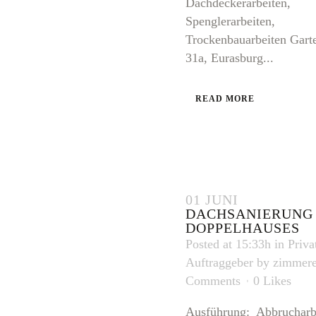
Dachdeckerarbeiten,
Spenglerarbeiten,
Trockenbauarbeiten Garte
31a, Eurasburg...
READ MORE
01 JUNI
DACHSANIERUNG 
DOPPELHAUSES
Posted at 15:33h
in
Priva
Auftraggeber
by
zimmere
Comments
0
Likes
Ausführung: Abbrucharb