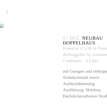
DOPPELHA
TAG
01 DEZ.
NEUBAU
DOPPELHAUS
Posted at 17:13h
in
Priva
Auftraggeber
by
zimmere
Comments
0
Likes
mit Garagen und entkopp
Sichtdachstuhl sowie
Aufdachdämmung
Ausführung: Holzbau,
Dachdeckerarbeiten Straß