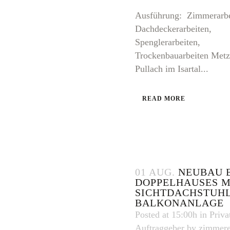
Ausführung: Zimmerarbe
Dachdeckerarbeiten,
Spenglerarbeiten,
Trockenbauarbeiten Metz
Pullach im Isartal...
READ MORE
01 AUG.
NEUBAU 
DOPPELHAUSES M
SICHTDACHSTUH
BALKONANLAGE
Posted at 15:00h
in
Priva
Auftraggeber
by
zimmere