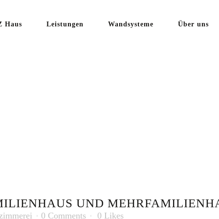
 Haus
Leistungen
Wandsysteme
Über uns
U
MILIENHAU
MILIENHA
ILIENHAUS UND MEHRFAMILIENH
zimmerei
0 Comments
0
Likes