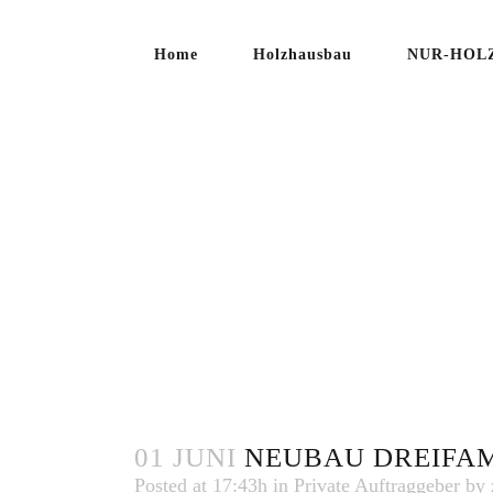
Home
Holzhausbau
NUR-HOLZ
NEUBA
DREIFA
MEHRFA
01 JUNI
NEUBAU DREIFAM
Posted at 17:43h
in
Private Auftraggeber
by