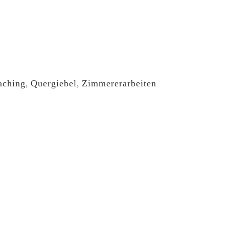
aching
,
Quergiebel
,
Zimmererarbeiten