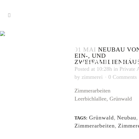
NEUBAU VON VI
UND
01 MAI
NEUBAU VON
EIN-, UND
ZWEIFAMILIE
ZWEIFAMILIENHÄU
Posted at 10:28h
in
Private 
by
zimmerei
0 Comments
Zimmerarbeiten
Leerbichlallee, Grünwald
Grünwald
,
Neubau
,
TAGS:
Zimmerarbeiten
,
Zimmere