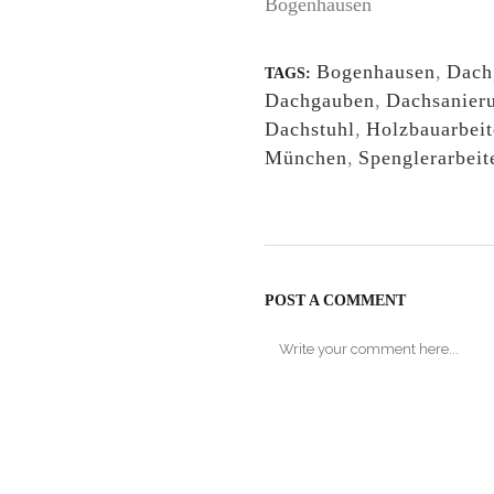
Bogenhausen
Bogenhausen
,
Dach
TAGS:
Dachgauben
,
Dachsanier
Dachstuhl
,
Holzbauarbei
München
,
Spenglerarbeit
POST A COMMENT