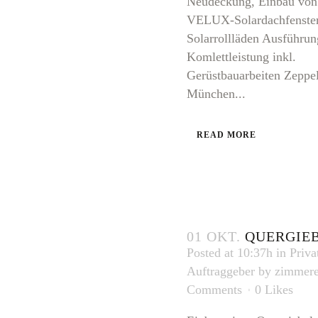
Neudeckung, Einbau von
VELUX-Solardachfenster
Solarrollläden Ausführun
Komlettleistung inkl.
Gerüstbauarbeiten Zeppeli
München...
READ MORE
01 OKT.
QUERGIE
Posted at 10:37h
in
Priva
Auftraggeber
by
zimmere
Comments
0
Likes