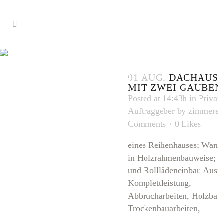
KOMPLETTLE
TAG
01 AUG.
DACHAU
MIT ZWEI GAUBE
Posted at 14:43h
in
Priva
Auftraggeber
by
zimmere
Comments
0
Likes
eines Reihenhauses; Wan
in Holzrahmenbauweise; 
und Rolllädeneinbau Aus
Komplettleistung,
Abbrucharbeiten, Holzba
Trockenbauarbeiten,