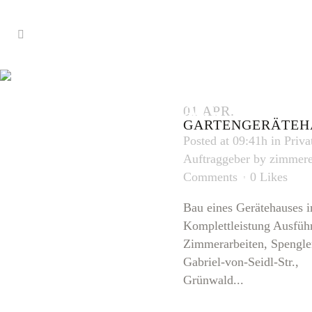
GERÄTEHA
TAG
01 APR.
GARTENGERÄTEH
Posted at 09:41h
in
Priva
Auftraggeber
by
zimmere
Comments
0
Likes
Bau eines Gerätehauses i
Komplettleistung Ausfüh
Zimmerarbeiten, Spengle
Gabriel-von-Seidl-Str.,
Grünwald...