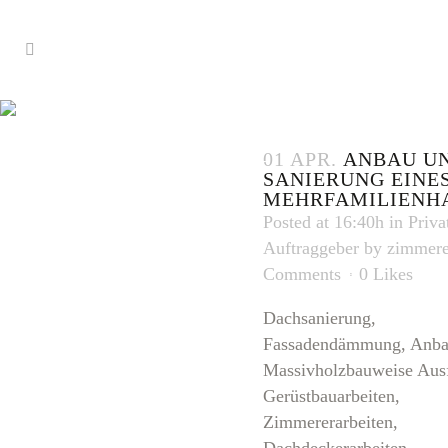
FASSADEND
TAG
01 APR.
ANBAU U
SANIERUNG EINE
MEHRFAMILIENH
Posted at 16:40h
in
Priva
Auftraggeber
by
zimmere
Comments
0
Likes
Dachsanierung,
Fassadendämmung, Anba
Massivholzbauweise Aus
Gerüstbauarbeiten,
Zimmererarbeiten,